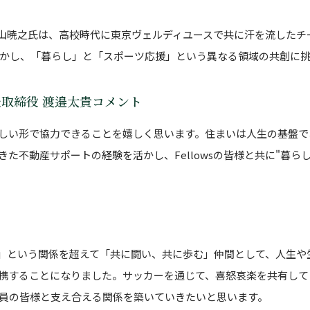
貴と横山暁之氏は、高校時代に東京ヴェルディユースで共に汗を流した
かし、「暮らし」と「スポーツ応援」という異なる領域の共創に
表取締役 渡邉太貴コメント
しい形で協力できることを嬉しく思います。住まいは人生の基盤で
た不動産サポートの経験を活かし、Fellowsの皆様と共に"暮ら
される」という関係を超えて「共に闘い、共に歩む」仲間として、人生
携することになりました。サッカーを通じて、喜怒哀楽を共有して
員の皆様と支え合える関係を築いていきたいと思います。